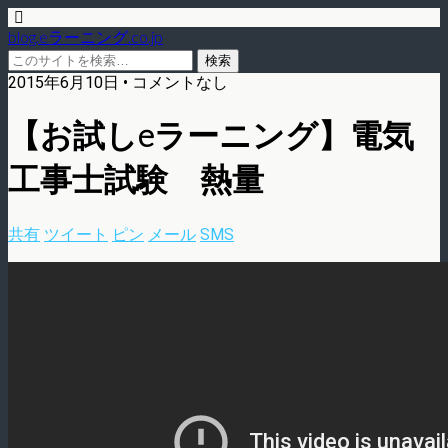
blog.eラーニング.co.jp
2015年6月10日 • コメントなし
【お試しeラーニング】電気
工事士試験 熱量
共有
ツイート
ピン
メール
SMS