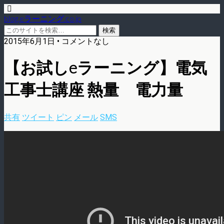
blog.eラーニング.co.jp
2015年6月1日 • コメントなし
【お試しeラーニング】電気
工事士講座 熱量 電力量
共有
ツイート
ピン
メール
SMS