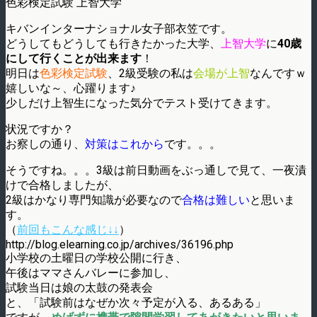
色彩検定試験 上智大学
キバンインターナショナル女子部衣笠です。
どうしてもどうしても行きたかった大学、
上智大学
に
40歳
にして行くことが出来ます
！
明日は
色彩検定試験
、2級受験の私は
会場が上智
なんですｗ
嬉しいな～、心躍ります♪
少しだけ上智生になった気分でテスト受けてきます。
状況ですか？
お察しの通り、
対策はこれから
です。。。
そうですね。。。3級は前日動画をぶっ通しで見て、一夜漬
けで合格しましたが、
2級はかなり専門知識が必要なので
合格は難しい
と思いま
す。
（
前回もこんな感じ↓↓
）
http://blog.elearning.co.jp/archives/36196.php
小学校の土曜日の学校公開に行き、
午後はママさんバレーに参加し、
試験当日は娘の太鼓の発表会
と、「試験前はなぜか次々予定が入る、あるある」