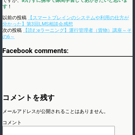
ですが、
めげずに携帯で隙間学習してあがきたいと思いま
す
！
以前の投稿
【スマートブレインのシステムや利用の仕方が
分かった】第3回LMS相談会感想
次の投稿
【読むeラーニング】運行管理者（貨物）講座～そ
の6～
Facebook comments:
コメントを残す
メールアドレスが公開されることはありません。
コメント