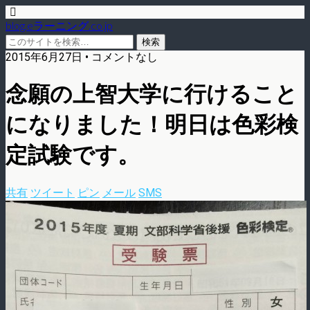
blog.eラーニング.co.jp
2015年6月27日 • コメントなし
念願の上智大学に行けること
になりました！明日は色彩検
定試験です。
共有
ツイート
ピン
メール
SMS