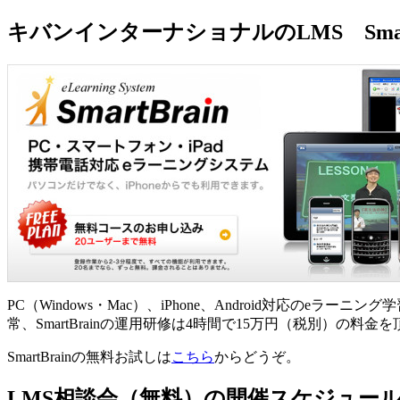
キバンインターナショナルのLMS Smar
PC（Windows・Mac）、iPhone、Android対応のe
常、SmartBrainの運用研修は4時間で15万円（税別）
SmartBrainの無料お試しは
こちら
からどうぞ。
LMS相談会（無料）の開催スケジュー