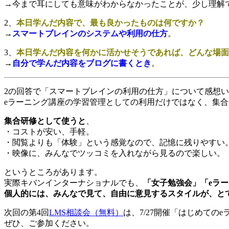
→今まで耳にしても意味がわからなかったことが、少し理解
2、
本日学んだ内容で、最も良かったものは何ですか？
→
スマートブレインのシステムや利用の仕方
。
3、
本日学んだ内容を何かに活かせそうであれば、どんな場面
→
自分で学んだ内容をブログに書くとき
。
2の回答で「スマートブレインの利用の仕方」について感想
eラーニング講座の学習管理としての利用だけではなく、集
集合研修として使うと
、
・コストが安い、手軽。
・閲覧よりも「体験」という感覚なので、記憶に残りやすい
・映像に、みんなでツッコミを入れながら見るので楽しい。
というところがあります。
実際キバンインターナショナルでも、
「女子勉強会」「eラー
個人的には、みんなで見て、自由に意見するスタイルが、と
次回の第4回
LMS相談会（無料）
は、7/27開催「はじめての
ぜひ、ご参加ください。