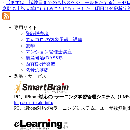
«
【まずは、試験日までの合格スケジュールをたてる】～ゼ
念願の上智大学に行けることになりました！明日は色彩検定
専用サイト
登録販売者
てんコロ.の気象予報士講座
数学
マンション管理士講座
箭島裕治eBASS塾
西直樹e音楽塾
発音の基礎
製品・サービス
PC、iPhone対応のeラーニング学習管理システム（LMS）【
http://smartbrain.info/
PC、iPhone対応のeラーニングシステム。ユーザ数無