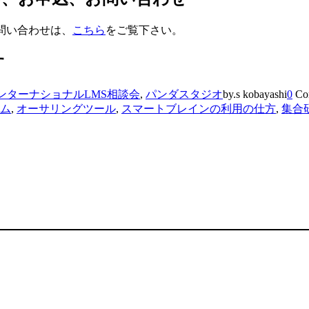
問い合わせは、
こちら
をご覧下さい。
す
ンターナショナルLMS相談会
,
パンダスタジオ
by.s kobayashi
0
Co
テム
,
オーサリングツール
,
スマートブレインの利用の仕方
,
集合