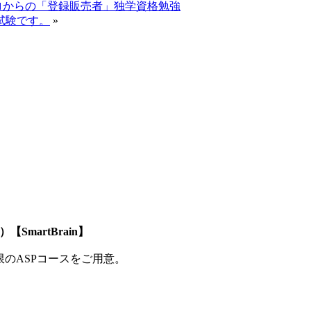
ロからの「登録販売者」独学資格勉強
試験です。
»
SmartBrain】
制限のASPコースをご用意。