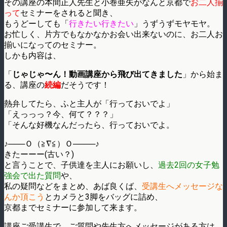
その講座の本間正人先生と小巻亜矢がなんと京都で
お二人揃
って
セミナーをされると聞き、
もうどーしても「
行きたい行きたい
」うずうずモヤモヤ。
お忙しく、片方でもなかなかお会い出来ないのに、お二人お
揃いになってのセミナー。
しかも内容は、
「
じゃじゃ〜ん！動画講座から飛び出てきました
」から始ま
る、講座の
続編
だそうです！
熱弁してたら、ふと主人が「行っておいでよ」
「えっっっ？今、何て？？？」
「そんな好機なんだったら、行っておいでよ。
♪───Ｏ（≧∇≦）Ｏ────♪
きたーーー(古い？)
と言うことで、子供達を主人にお願いし、
過去2回の女子勉
強会で出た質問
や、
私の疑問などをまとめ、あば良くば、
受講生へメッセージな
んか頂こう
とカメラと3脚をバッグに詰め、
京都までセミナーに参加して来ます。
講座ご受講生で、ご質問や先生方へメッセージがある方は、