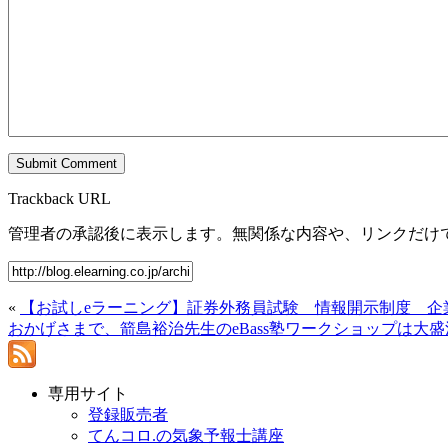
Trackback URL
管理者の承認後に表示します。無関係な内容や、リンクだけ
«
【お試しeラーニング】証券外務員試験 情報開示制度 企
おかげさまで、箭島裕治先生のeBass塾ワークショップは大
専用サイト
登録販売者
てんコロ.の気象予報士講座