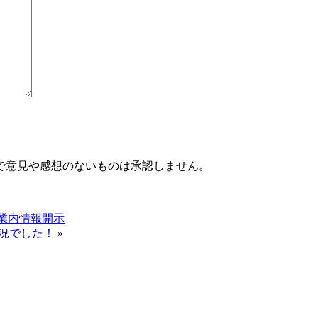
で意見や感想のないものは承認しません。
業内情報開示
盛況でした！
»