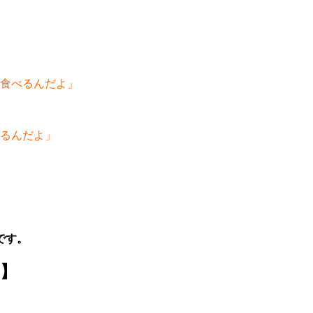
飯を食べるんだよ」
べるんだよ」
。
です。
】