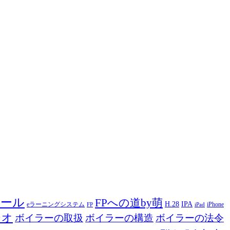
ツール
FPへの道by萌
H.28
IPA
eラーニングシステム
iPhone
FP
iPad
ジオ
ボイラーの取扱
ボイラーの構造
ボイラーの法令