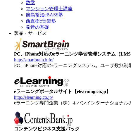
数学
マンション管理士講座
箭島裕治eBASS塾
西直樹e音楽塾
発音の基礎
製品・サービス
PC、iPhone対応のeラーニング学習管理システム（LMS）【
http://smartbrain.info/
PC、iPhone対応のeラーニングシステム。ユーザ数無
eラーニングポータルサイト【elearning.co.jp】
http://elearning.co.jp/
eラーニング専門企業（株）キバンインターナショナル
コンテンツビジネス支援パック