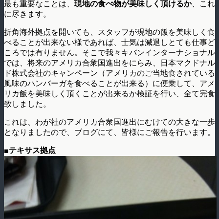
最も重要なことは、
現地の食べ物が美味しく頂けるか
、これ
に尽きます。
折角海外拠点を開いても、スタッフが現地の飯を美味しく食
べることが出来ない様であれば、士気は減退しとても仕事ど
ころでは有りません。そこで我々キバンインターナショナル
では、将来のアメリカ合衆国進出をにらみ、日本マクドナル
ド株式会社のキャンペーン（アメリカのご当地食されている
風味のハンバーガを食べることが出来る）に便乗して、アメ
リカ飯を美味しく頂くことが出来るか検証を行い、全て完食
致しました。
これは、わが社のアメリカ合衆国進出にむけての大きな一歩
となりましたので、ブログにて、皆様にご報告を行います。
■テキサス拠点