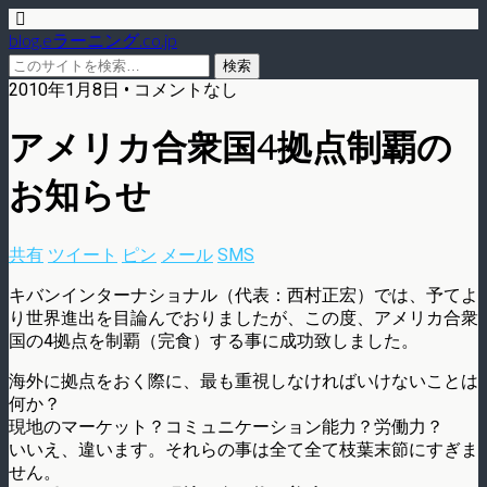
blog.eラーニング.co.jp
2010年1月8日 • コメントなし
アメリカ合衆国4拠点制覇の
お知らせ
共有
ツイート
ピン
メール
SMS
キバンインターナショナル（代表：西村正宏）では、予てよ
り世界進出を目論んでおりましたが、この度、アメリカ合衆
国の4拠点を制覇（完食）する事に成功致しました。
海外に拠点をおく際に、最も重視しなければいけないことは
何か？
現地のマーケット？コミュニケーション能力？労働力？
いいえ、違います。それらの事は全て全て枝葉末節にすぎま
せん。