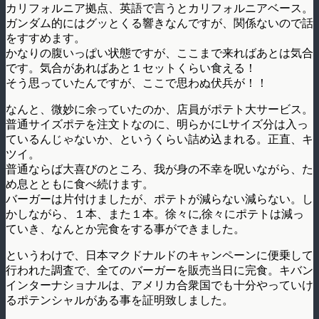
カリフォルニア拠点、英語で言うとカリフォルニアベース。
ガンダム的にはグッとくる響きなんですが、関係ないので話
をすすめます。
かなりの腹いっぱい状態ですが、ここまで来ればあとは気合
です。気合があればあと１セットくらい食える！
そう思っていたんですが、ここで思わぬ伏兵が！！
なんと、微妙に余っていたのか、店員がポテト大サービス。
普通サイズポテを注文トなのに、明らかにLサイズ分は入っ
ているんじゃないか、というくらい詰め込まれる。正直、キ
ツイ。
普通ならば大喜びのところ、我が身の不幸を呪いながら、た
め息とともに食べ続けます。
バーガーは片付けましたが、ポテトが減らない減らない。し
かしながら、１本、また１本。徐々に,徐々にポテトは減っ
ていき、なんとか完食をする事ができました。
というわけで、日本マクドナルドのキャンペーンに便乗して
行われた調査で、全てのバーガーを販売当日に完食。キバン
インターナショナルは、アメリカ合衆国でも十分やっていけ
るポテンシャルがある事を証明致しました。