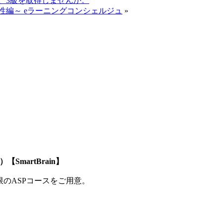
、3級を取得しませんか。
性編～ eラーニングコンシェルジュ
»
SmartBrain】
制限のASPコースをご用意。