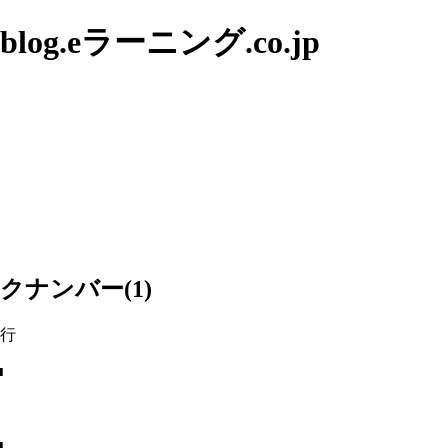
g.eラーニング.co.jp
ナンバー(1)
発行
■
■