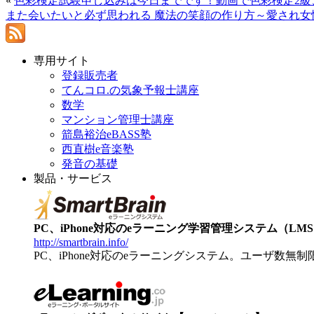
«
色彩検定試験申し込みは今日までです！動画で色彩検定2級
また会いたいと必ず思われる 魔法の笑顔の作り方～愛され女
専用サイト
登録販売者
てんコロ.の気象予報士講座
数学
マンション管理士講座
箭島裕治eBASS塾
西直樹e音楽塾
発音の基礎
製品・サービス
PC、iPhone対応のeラーニング学習管理システム（LMS）【
http://smartbrain.info/
PC、iPhone対応のeラーニングシステム。ユーザ数無