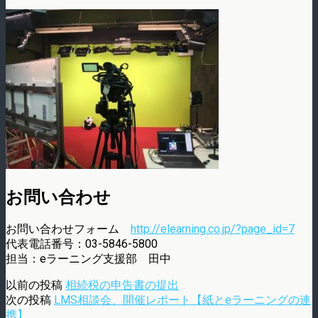
お問い合わせ
お問い合わせフォーム
http://elearning.co.jp/?page_id=7
代表電話番号：03-5846-5800
担当：eラーニング支援部 田中
以前の投稿
相続税の申告書の提出
次の投稿
LMS相談会、開催レポート【紙とeラーニングの連
携】