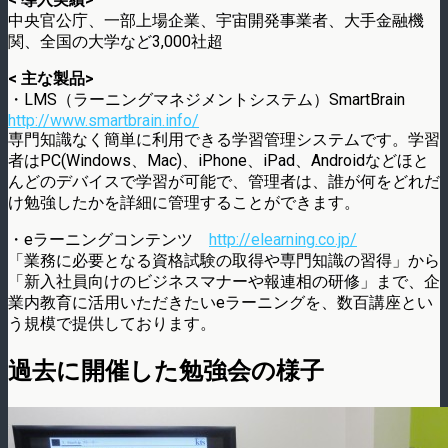
中央官公庁、一部上場企業、宇宙開発事業者、大手金融機
関、全国の大学など3,000社超
< 主な製品>
・LMS（ラーニングマネジメントシステム）SmartBrain
http://www.smartbrain.info/
専門知識なく簡単に利用できる学習管理システムです。学習
者はPC(Windows、Mac)、iPhone、iPad、Androidなどほと
んどのデバイスで学習が可能で、管理者は、誰が何をどれだ
け勉強したかを詳細に管理することができます。
・eラーニングコンテンツ
http://elearning.co.jp/
「業務に必要となる資格試験の取得や専門知識の習得」から
「新入社員向けのビジネスマナーや報連相の研修」まで、企
業内教育に活用いただきたいeラーニングを、数百講座とい
う規模で提供しております。
過去に開催した勉強会の様子