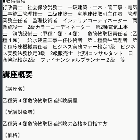
■取得資格
行政書士 社会保険労務士 一級建築・土木・管工事・電気
工事施工管理技士 ニ級建築士 宅地建物取引主任者 管理
業務主任者 監理技術者 インテリアコーディネーター 商
業施設士 2級カラーコーディネーター 第2種電気工事
士 消防設備士（甲種１類・４類） 危険物取扱責任者（乙
種４類） 給水装置工事主任技術者 第１種衛生管理者 第
２種冷凍機械責任者 ビジネス実務マナー検定1級 ビジネ
ス実務法務検定3級 2級販売士 照明コンサルタント 日
商簿記検定2級 ファイナンシャルプランナー２級 等
講座概要
【講座名】
乙種第４類危険物取扱者試験講座
【受講対象者】
乙種第４類危険物取扱者試験の合格を目指す方
【価格】