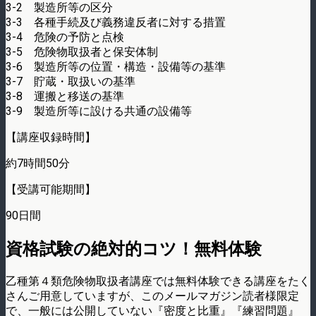
3-2 製造所等の区分
3-3 各種手続及び義務違反者に対する措置
3-4 危険の予防と点検
3-5 危険物取扱者と保安体制
3-6 製造所等の位置・構造・設備等の基準
3-7 貯蔵・取扱いの基準
3-8 運搬と移送の基準
3-9 製造所等に設ける共通の設備等
【講座収録時間】
約7時間50分
【受講可能期間】
90日間
資格試験の絶対的コツ！無料体験
乙種第４類危険物取扱者講座では無料体験できる講座をたく
さんご用意していますが、このメールマガジン読者様限定
で、一般には公開していない『密度と比重』『練習問題』