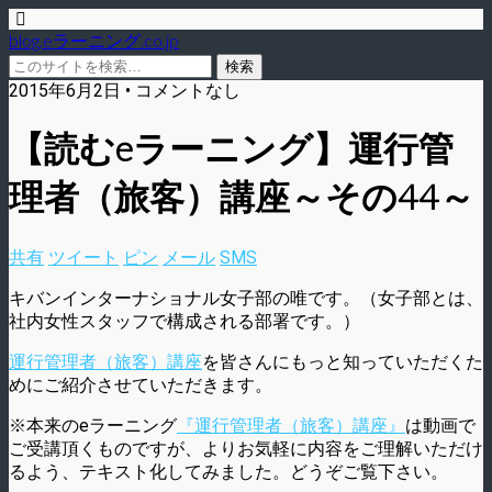
blog.eラーニング.co.jp
2015年6月2日 • コメントなし
【読むeラーニング】運行管
理者（旅客）講座～その44～
共有
ツイート
ピン
メール
SMS
キバンインターナショナル女子部の唯です。（女子部とは、
社内女性スタッフで構成される部署です。）
運行管理者（旅客）講座
を皆さんにもっと知っていただくた
めにご紹介させていただきます。
※本来のeラーニング
『運行管理者（旅客）講座』
は動画で
ご受講頂くものですが、よりお気軽に内容をご理解いただけ
るよう、テキスト化してみました。どうぞご覧下さい。