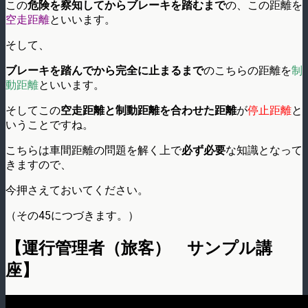
この
危険を察知してからブレーキを踏むまで
の、この距離を
空走距離
といいます。
そして、
ブレーキを踏んでから完全に止まるまで
のこちらの距離を
制
動距離
といいます。
そしてこの
空走距離と制動距離を合わせた距離
が
停止距離
と
いうことですね。
こちらは車間距離の問題を解く上で
必ず必要
な知識となって
きますので、
今押さえておいてください。
（その45につづきます。）
【運行管理者（旅客） サンプル講
座】