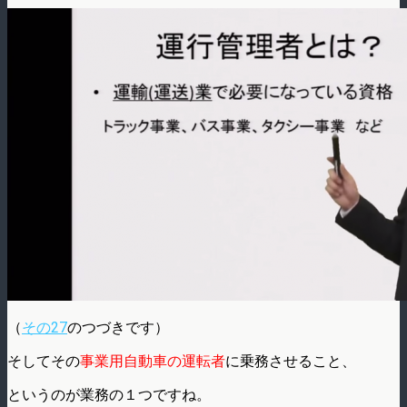
（
その27
のつづきです）
そしてその
事業用自動車の運転者
に乗務させること、
というのが業務の１つですね。