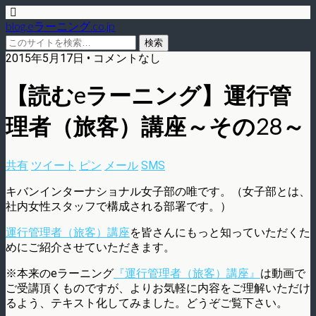
blog.eラーニング.co.jp
2015年5月17日 • コメントなし
【読むeラーニング】運行管
理者（旅客）講座～その28～
共有
ツイート
ピン
メール
SMS
キバンインターナショナル女子部の唯です。（女子部とは、
社内女性スタッフで構成される部署です。）
運行管理者（旅客）講座
を皆さんにもっと知っていただくた
めにご紹介させていただきます。
※本来のeラーニング
『運行管理者（旅客）講座』
は動画で
ご受講頂くものですが、よりお気軽に内容をご理解いただけ
るよう、テキスト化してみました。どうぞご覧下さい。