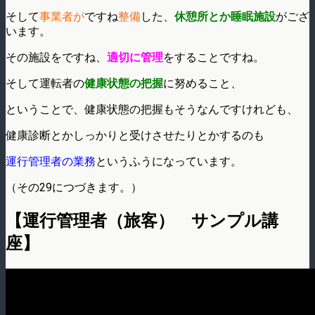
そして
事業者が
ですね
整備
した、
休憩所とか睡眠施設
がござ
います。
その施設をですね、
適切に管理
をすることですね。
そして運転者の
健康状態の把握
に努めること、
ということで、健康状態の把握もそうなんですけれども、
健康診断
とかしっかりと受けさせたりとかするのも
運行管理者の業務
というふうになっています。
（その29につづきます。）
【運行管理者（旅客） サンプル講
座】