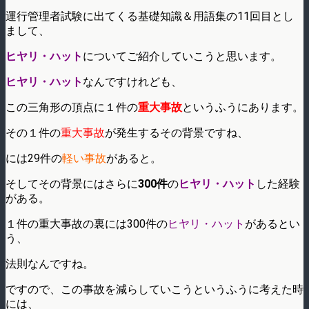
運行管理者試験に出てくる基礎知識＆用語集の11回目とし
まして、
ヒヤリ・ハット
についてご紹介していこうと思います。
ヒヤリ・ハット
なんですけれども、
この三角形の頂点に１件の
重大事故
というふうにあります。
その１件の
重大事故
が発生するその背景ですね、
には29件の
軽い事故
があると。
そしてその背景にはさらに
300件
の
ヒヤリ・ハット
した経験
がある。
１件の重大事故の裏には300件の
ヒヤリ・ハット
があるとい
う、
法則なんですね。
ですので、この事故を減らしていこうというふうに考えた時
には、