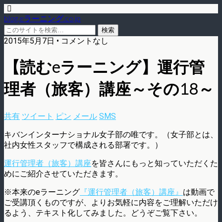
blog.eラーニング.co.jp
2015年5月7日 • コメントなし
【読むeラーニング】運行管
理者（旅客）講座～その18～
共有
ツイート
ピン
メール
SMS
キバンインターナショナル女子部の唯です。（女子部とは、
社内女性スタッフで構成される部署です。）
運行管理者（旅客）講座
を皆さんにもっと知っていただくた
めにご紹介させていただきます。
※本来のeラーニング
『運行管理者（旅客）講座』
は動画で
ご受講頂くものですが、よりお気軽に内容をご理解いただけ
るよう、テキスト化してみました。どうぞご覧下さい。