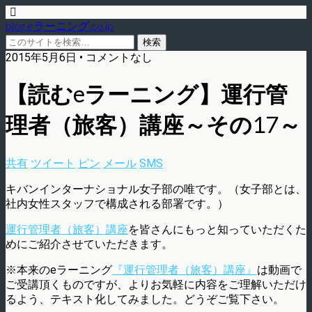
blog.eラーニング.co.jp
2015年5月6日 • コメントなし
【読むeラーニング】運行管
理者（旅客）講座～その17～
共有
ツイート
ピン
メール
SMS
キバンインターナショナル女子部の唯です。（女子部とは、
社内女性スタッフで構成される部署です。）
運行管理者（旅客）講座
を皆さんにもっと知っていただくた
めにご紹介させていただきます。
※本来のeラーニング
『運行管理者（旅客）講座』
は動画で
ご受講頂くものですが、よりお気軽に内容をご理解いただけ
るよう、テキスト化してみました。どうぞご覧下さい。