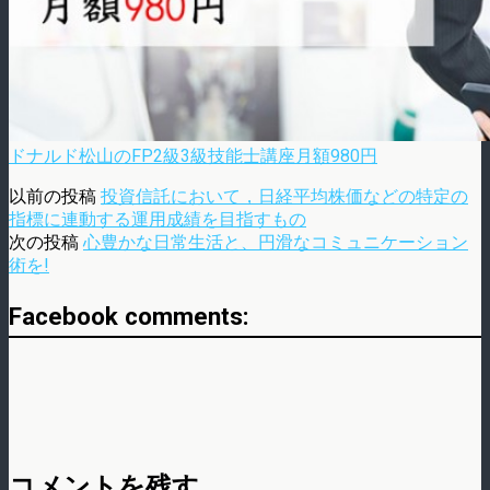
ドナルド松山のFP2級3級技能士講座月額980円
以前の投稿
投資信託において，日経平均株価などの特定の
指標に連動する運用成績を目指すもの
次の投稿
心豊かな日常生活と、円滑なコミュニケーション
術を!
Facebook comments:
コメントを残す