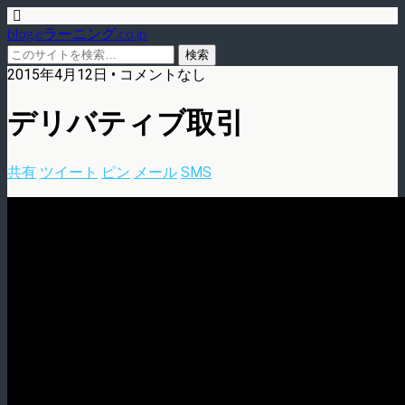
blog.eラーニング.co.jp
2015年4月12日 • コメントなし
デリバティブ取引
共有
ツイート
ピン
メール
SMS