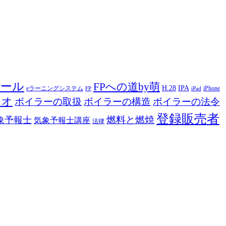
ツール
FPへの道by萌
H.28
IPA
eラーニングシステム
iPhone
FP
iPad
ジオ
ボイラーの取扱
ボイラーの構造
ボイラーの法令
登録販売者
燃料と燃焼
象予報士
気象予報士講座
法律