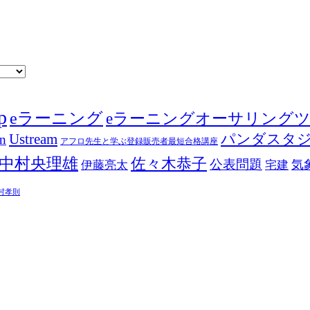
p
eラーニング
eラーニングオーサリング
Ustream
パンダスタ
in
アフロ先生と学ぶ登録販売者最短合格講座
中村央理雄
佐々木恭子
公表問題
伊藤亮太
気
宅建
村孝則