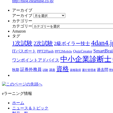
http://blog.elearning.co.jp/
アーカイブ
アーカイブ
カテゴリー
カテゴリー
Amazon
タグ
4dan4.j
1次試験
2次試験
2級ボイラー技士
SmartBra
ITパスポート
PPT2Flash
QuizCreator
PPT2Mobile
中小企業診断士
ワンポイントアドバイス
資格
証券外務員
過去問
秋期
講座
試験
資格取得
運行管理者
野
eラーニング情報
ホーム
ニュース＆トピック