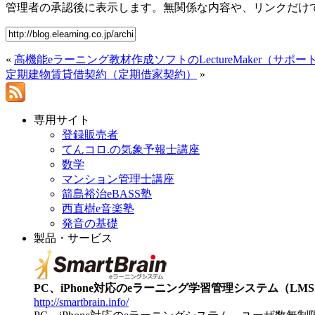
管理者の承認後に表示します。無関係な内容や、リンクだけ
«
高機能eラーニング教材作成ソフトのLectureMaker（サポート無
定期建物賃貸借契約（定期借家契約）
»
専用サイト
登録販売者
てんコロ.の気象予報士講座
数学
マンション管理士講座
箭島裕治eBASS塾
西直樹e音楽塾
発音の基礎
製品・サービス
PC、iPhone対応のeラーニング学習管理システム（LMS）【
http://smartbrain.info/