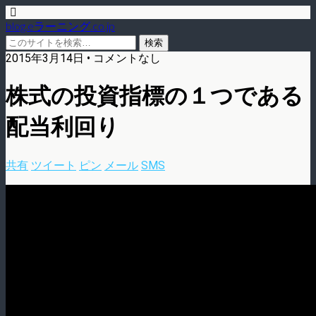
blog.eラーニング.co.jp
2015年3月14日 • コメントなし
株式の投資指標の１つである
配当利回り
共有
ツイート
ピン
メール
SMS