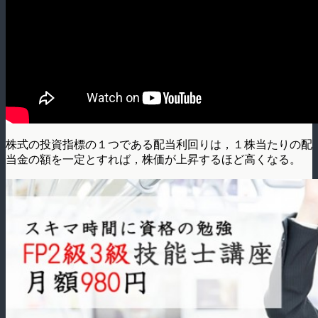
株式の投資指標の１つである配当利回りは，１株当たりの配
当金の額を一定とすれば，株­価が上昇するほど高くなる。