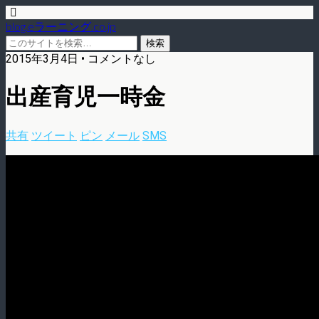
blog.eラーニング.co.jp
2015年3月4日 • コメントなし
出産育児一時金
共有
ツイート
ピン
メール
SMS