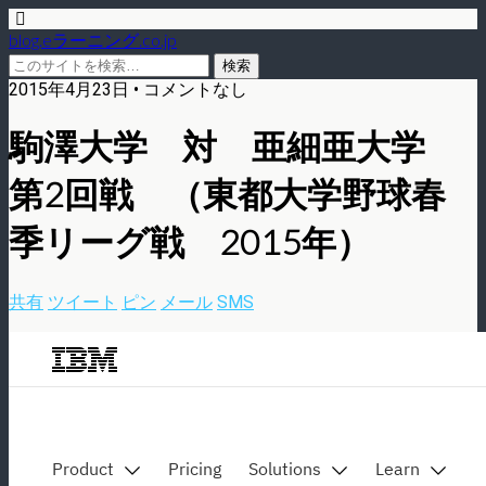
blog.eラーニング.co.jp
2015年4月23日 • コメントなし
駒澤大学 対 亜細亜大学
第2回戦 （東都大学野球春
季リーグ戦 2015年）
共有
ツイート
ピン
メール
SMS