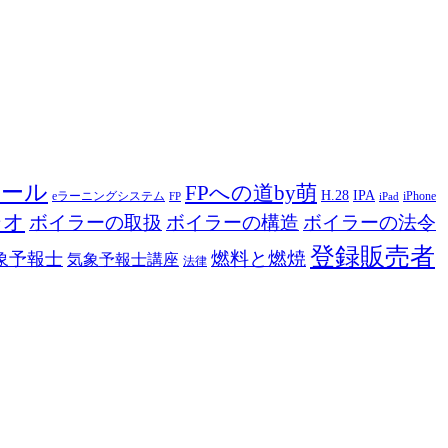
ツール
FPへの道by萌
H.28
IPA
eラーニングシステム
iPhone
FP
iPad
ジオ
ボイラーの取扱
ボイラーの構造
ボイラーの法令
登録販売者
燃料と燃焼
象予報士
気象予報士講座
法律