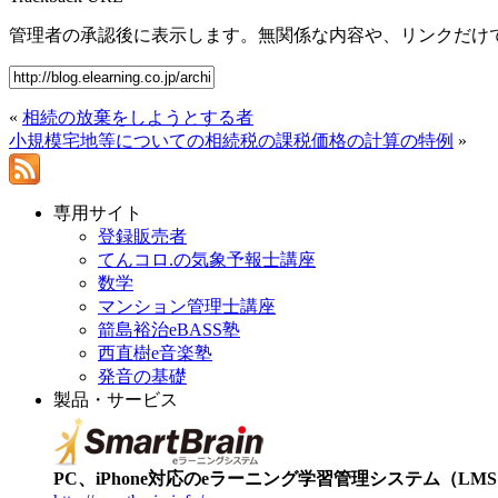
管理者の承認後に表示します。無関係な内容や、リンクだけ
«
相続の放棄をしようとする者
小規模宅地等についての相続税の課税価格の計算の特例
»
専用サイト
登録販売者
てんコロ.の気象予報士講座
数学
マンション管理士講座
箭島裕治eBASS塾
西直樹e音楽塾
発音の基礎
製品・サービス
PC、iPhone対応のeラーニング学習管理システム（LMS）【