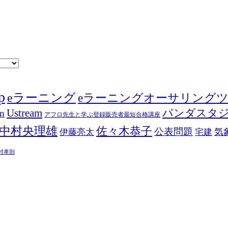
p
eラーニング
eラーニングオーサリング
Ustream
パンダスタ
in
アフロ先生と学ぶ登録販売者最短合格講座
中村央理雄
佐々木恭子
公表問題
伊藤亮太
気
宅建
村孝則