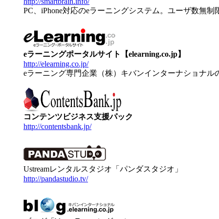
http://smartbrain.info/
PC、iPhone対応のeラーニングシステム。ユーザ数無
eラーニングポータルサイト【elearning.co.jp】
http://elearning.co.jp/
eラーニング専門企業（株）キバンインターナショナル
コンテンツビジネス支援パック
http://contentsbank.jp/
Ustreamレンタルスタジオ「パンダスタジオ」
http://pandastudio.tv/