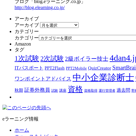
ブログ「blog.eラーニング.co.jp」
http://blog.elearning.co.jp/
アーカイブ
アーカイブ
カテゴリー
カテゴリー
Amazon
タグ
4dan4.j
1次試験
2次試験
2級ボイラー技士
SmartBra
ITパスポート
PPT2Flash
QuizCreator
PPT2Mobile
中小企業診断士
ワンポイントアドバイス
資格
証券外務員
過去問
秋期
講座
試験
資格取得
運行管理者
野
eラーニング情報
ホーム