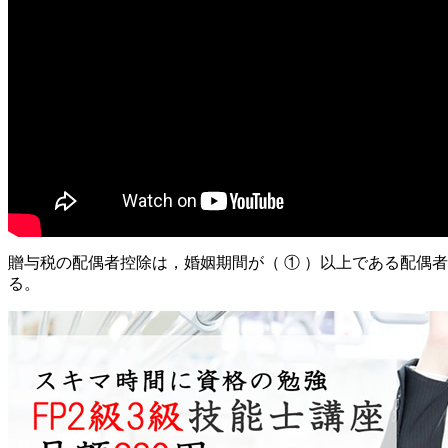
贈与税の配偶者控除は，婚姻期間が（ ① ）以上である配偶
る。