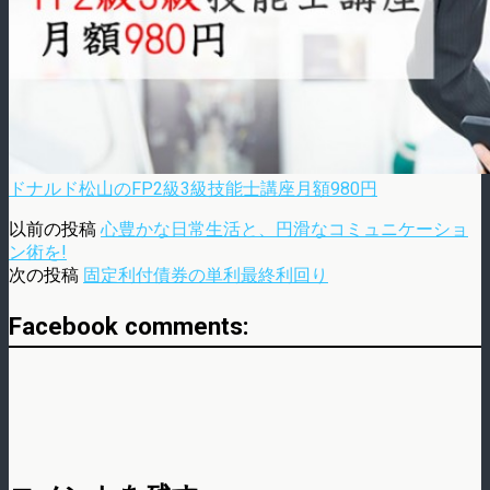
ドナルド松山のFP2級3級技能士講座月額980円
以前の投稿
心豊かな日常生活と、円滑なコミュニケーショ
ン術を!
次の投稿
固定利付債券の単利最終利回り
Facebook comments: