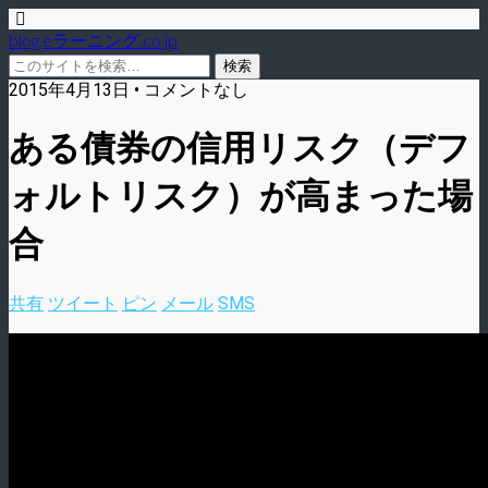
blog.eラーニング.co.jp
2015年4月13日 • コメントなし
ある債券の信用リスク（デフ
ォルトリスク）が高まった場
合
共有
ツイート
ピン
メール
SMS