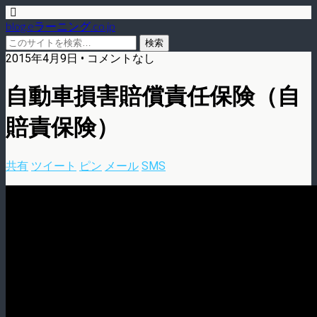
blog.eラーニング.co.jp
2015年4月9日 • コメントなし
自動車損害賠償責任保険（自
賠責保険）
共有
ツイート
ピン
メール
SMS