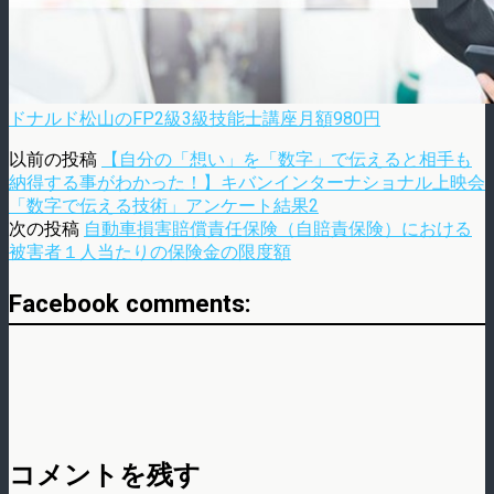
ドナルド松山のFP2級3級技能士講座月額980円
以前の投稿
【自分の「想い」を「数字」で伝えると相手も
納得する事がわかった！】キバンインターナショナル上映会
「数字で伝える技術」アンケート結果2
次の投稿
自動車損害賠償責任保険（自賠責保険）における
被害者１人当たりの保険金の限度額
Facebook comments:
コメントを残す