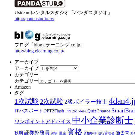
Ustreamレンタルスタジオ「パンダスタジオ」
http://pandastudio.tv/
ブログ「blog.eラーニング.co.jp」
http://blog.elearning.co.jp/
アーカイブ
アーカイブ
カテゴリー
カテゴリー
Amazon
タグ
4dan4.j
1次試験
2次試験
2級ボイラー技士
SmartBra
ITパスポート
PPT2Flash
QuizCreator
PPT2Mobile
中小企業診断士
ワンポイントアドバイス
資格
証券外務員
過去問
秋期
講座
試験
資格取得
運行管理者
野