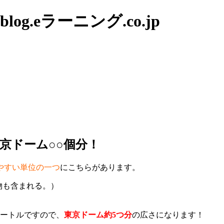
g.eラーニング.co.jp
京ドーム○○個分！
やすい単位の一つ
にこちらがあります。
物も含まれる。）
メートルですので、
東京ドーム約5つ分
の広さになります！