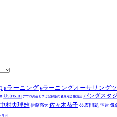
p
eラーニング
eラーニングオーサリング
Ustream
パンダスタ
in
アフロ先生と学ぶ登録販売者最短合格講座
中村央理雄
佐々木恭子
公表問題
伊藤亮太
気
宅建
村孝則