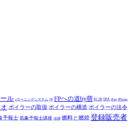
ツール
FPへの道by萌
H.28
IPA
eラーニングシステム
iPhone
FP
iPad
ジオ
ボイラーの取扱
ボイラーの構造
ボイラーの法令
登録販売者
燃料と燃焼
象予報士
気象予報士講座
法律