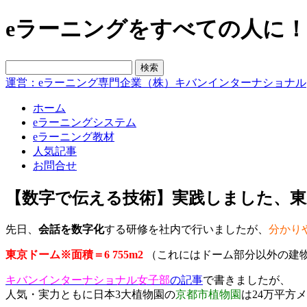
eラーニングをすべての人に！blo
運営：eラーニング専門企業（株）キバンインターナショナル
ホーム
eラーニングシステム
eラーニング教材
人気記事
お問合せ
【数字で伝える技術】実践しました、東
先日、
会話を数字化
する研修を社内で行いましたが、
分かり
東京ドーム※面積＝6 755m2
（これにはドーム部分以外の建
キバンインターナショナル女子部
の記事
で書きましたが、
人気・実力ともに日本3大植物園の
京都市植物園
は24万平方