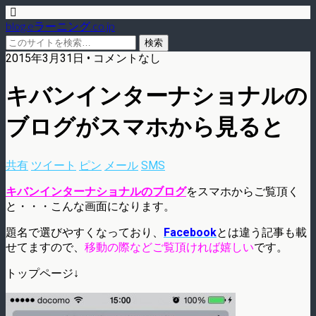
blog.eラーニング.co.jp
2015年3月31日 • コメントなし
キバンインターナショナルの
ブログがスマホから見ると
共有
ツイート
ピン
メール
SMS
キバンインターナショナルのブログ
をスマホからご覧頂く
と・・・こんな画面になります。
題名で選びやすくなっており、
Facebook
とは違う記事も載
せてますので、
移動の際などご覧頂ければ嬉しい
です。
トップページ↓