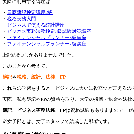
実際に利用する講座は
・
日商簿記検定講座2級
・
税務実務入門
・
ビジネスで使える統計講座
・
ビジネス実務法務検定3級試験対策講座
・
ファイナンシャルプランナー3級講座
・
ファイナンシャルプランナー2級講座
上記の6つしかありませんでした。
このことから考えて、
簿記
や
税務
、
統計
、
法律
、
FP
これらの学習をすると、ビジネスに大いに役立つと言えるの
実際、私も簿記やFPの資格を取り、大学の授業で税金や法
簿記
、
ビジネス実務法務
、
FP
は資格試験もありますので、ぜ
※女子部とは、女子スタッフで結成した部署です。