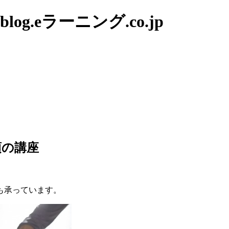
g.eラーニング.co.jp
須の講座
も承っています。