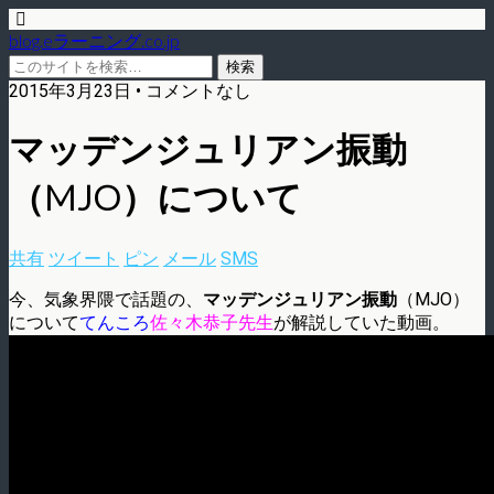
blog.eラーニング.co.jp
2015年3月23日 • コメントなし
マッデンジュリアン振動
（MJO）について
共有
ツイート
ピン
メール
SMS
今、気象界隈で話題の、
マッデンジュリアン振動
（MJO）
について
てんころ
佐々木恭子先生
が解説していた動画。