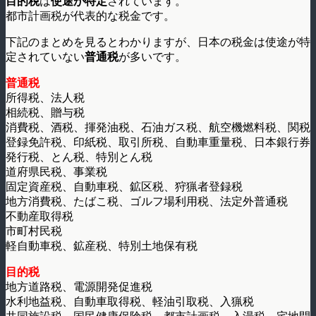
目的税
は
使途が特定
されています。
都市計画税が代表的な税金です。
下記のまとめを見るとわかりますが、日本の税金は使途が特
定されていない
普通税
が多いです。
普通税
所得税、法人税
相続税、贈与税
消費税、酒税、揮発油税、石油ガス税、航空機燃料税、関税
登録免許税、印紙税、取引所税、自動車重量税、日本銀行券
発行税、とん税、特別とん税
道府県民税、事業税
固定資産税、自動車税、鉱区税、狩猟者登録税
地方消費税、たばこ税、ゴルフ場利用税、法定外普通税
不動産取得税
市町村民税
軽自動車税、鉱産税、特別土地保有税
目的税
地方道路税、電源開発促進税
水利地益税、自動車取得税、軽油引取税、入猟税