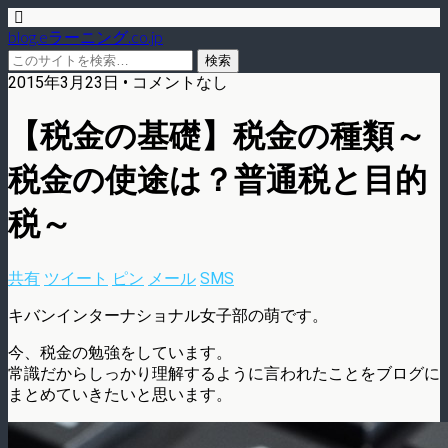
blog.eラーニング.co.jp
2015年3月23日 • コメントなし
【税金の基礎】税金の種類～
税金の使途は？普通税と目的
税～
共有
ツイート
ピン
メール
SMS
キバンインターナショナル女子部の萌です。
今、税金の勉強をしています。
常識だからしっかり理解するように言われたことをブログに
まとめていきたいと思います。