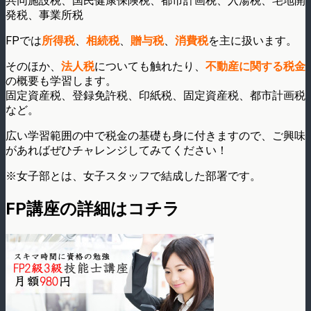
共同施設税、国民健康保険税、都市計画税、入湯税、宅地開
発税、事業所税
FPでは
所得税
、
相続税
、
贈与税
、
消費税
を主に扱います。
そのほか、
法人税
についても触れたり、
不動産に関する税金
の概要も学習します。
固定資産税、登録免許税、印紙税、固定資産税、都市計画税
など。
広い学習範囲の中で税金の基礎も身に付きますので、ご興味
があればぜひチャレンジしてみてください！
※女子部とは、女子スタッフで結成した部署です。
FP講座の詳細はコチラ