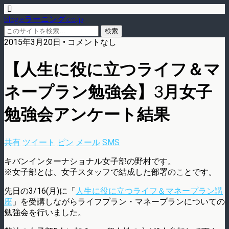
blog.eラーニング.co.jp
2015年3月20日 • コメントなし
【人生に役に立つライフ＆マ
ネープラン勉強会】3月女子
勉強会アンケート結果
共有
ツイート
ピン
メール
SMS
キバンインターナショナル女子部の野村です。
※女子部とは、女子スタッフで結成した部署のことです。
先日の3/16(月)に「
人生に役に立つライフ＆マネープラン講
座
」を受講しながらライフプラン・マネープランについての
勉強会を行いました。