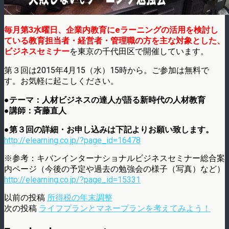
毎月第3水曜日、企業内教育にeラーニングの活用を検討し
ている教育担当者・経営者・管理職の方を主な対象とした、
ビジネスセミナー
を東京の千代田区で開催しています。
第３回は2015年4月15（水）15時から。ご参加は無料で
す。お気軽に起こしください。
●テーマ：人材ビジネスの達人が語る新時代の人材教育
●講師：斉藤直人
●第３回の詳細・お申し込みは下記よりお願い致します。
http://elearning.co.jp/?page_id=16478
※参考：キバンインターナショナルビジネスセミナー総合案
内ページ（今後の予定や過去の勉強会の様子（写真）など）
http://elearning.co.jp/?page_id=15331
以前の投稿
所得税の年末調整
次の投稿
ライフプランとマネープランを考えてみよう！