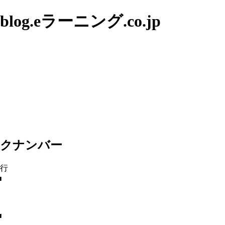
g.eラーニング.co.jp
ックナンバー
発行
■
■