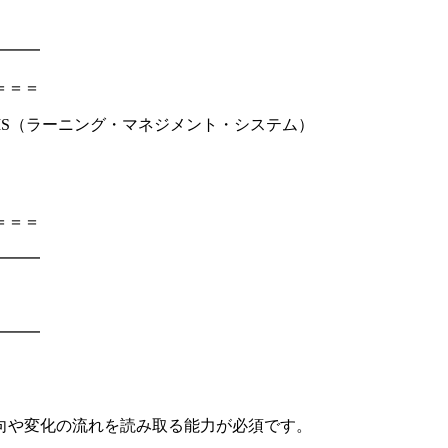
━━━
＝＝＝
できるLMS（ラーニング・マネジメント・システム）
＝＝＝
━━━
━━━
向や変化の流れを読み取る能力が必須です。