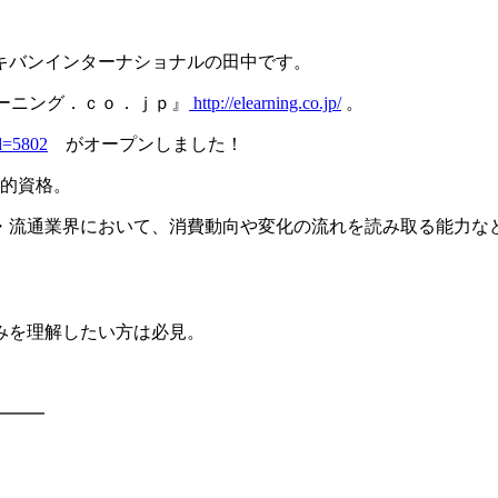
キバンインターナショナルの田中です。
ラーニング．ｃｏ．ｊｐ』
http://elearning.co.jp/
。
id=5802
がオープンしました！
公的資格。
・流通業界において、消費動向や変化の流れを読み取る能力な
みを理解したい方は必見。
━━━