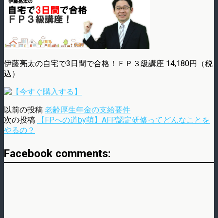
伊藤亮太の自宅で3日間で合格！ＦＰ３級講座 14,180円（税
込）
以前の投稿
老齢厚生年金の支給要件
次の投稿
【FPへの道by萌】AFP認定研修ってどんなことを
やるの？
Facebook comments: