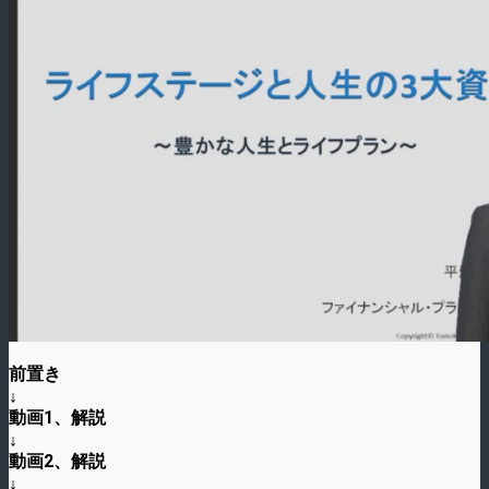
前置き
↓
動画1、解説
↓
動画2、解説
↓