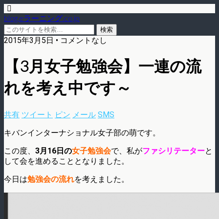
blog.eラーニング.co.jp
2015年3月5日 • コメントなし
【3月女子勉強会】一連の流
れを考え中です～
共有
ツイート
ピン
メール
SMS
キバンインターナショナル女子部の萌です。
この度、
3月16日の
女子勉強会
で、私が
ファシリテーター
と
して会を進めることとなりました。
今日は
勉強会の流れ
を考えました。