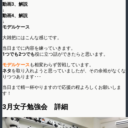
動画3、解説
↓
動画4、解説
↓
モデルケース
大雑把にはこんな感じです。
当日までに内容を練っていきます。
1つでも2つでも
役に立つ話ができたらと思います。
モデルケース
も相変わらず苦戦しています。
ネタ
を取り入れようと思っていましたが、その余裕がなくな
りつつあります･･･
当日まで精一杯やりますので応援の程よろしくお願いしま
す！
3月女子勉強会 詳細