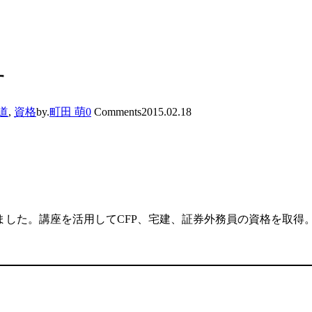
す
道
,
資格
by.
町田 萌
0
Comments
2015.02.18
した。講座を活用してCFP、宅建、証券外務員の資格を取得