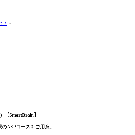
の？
»
SmartBrain】
制限のASPコースをご用意。