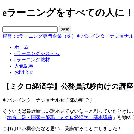
eラーニングをすべての人に！blo
運営：eラーニング専門企業（株）キバンインターナショナル
ホーム
eラーニングシステム
eラーニング教材
人気記事
お問合せ
【ミクロ経済学】公務員試験向けの講座
キバンインターナショナル女子部の萌です。
そういえば最近新しい講座見てないな～と思っていたときに
「
地方上級・国家一般職 ミクロ経済学 基本講義
」を勧め
これはいい機会だなと思い、受講することにしました！