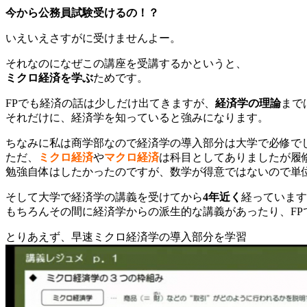
今から公務員試験受けるの！？
いえいえさすがに受けませんよー。
それなのになぜこの講座を受講するかというと、
ミクロ経済を学ぶ
ためです。
FPでも経済の話は少しだけ出てきますが、
経済学の理論
まで
それだけに、経済学を知っていると強みになります。
ちなみに私は商学部なので経済学の導入部分は大学で必修で
ただ、
ミクロ経済
や
マクロ経済
は科目としてありましたが履
勉強自体はしたかったのですが、数学が得意ではないので単位
そして大学で経済学の講義を受けてから
4年近く
経っています･
もちろんその間に経済学からの派生的な講義があったり、FP
とりあえず、早速ミクロ経済学の導入部分を学習