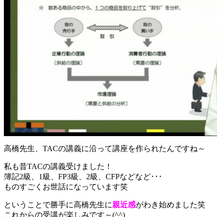
高橋先生、TACの講義に沿って講座を作られたんですね～
私も昔TACの講義受けました！
簿記2級、1級、FP3級、2級、CFPなどなど･･･
ものすごくお世話になっています笑
ということで勝手に高橋先生に
親近感
がわき始めました笑
これからの受講が楽しみです～(^^)