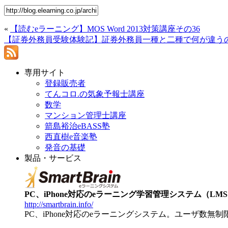
«
【読むeラーニング】MOS Word 2013対策講座その36
【証券外務員受験体験記】証券外務員一種と二種で何が違う
専用サイト
登録販売者
てんコロ.の気象予報士講座
数学
マンション管理士講座
箭島裕治eBASS塾
西直樹e音楽塾
発音の基礎
製品・サービス
PC、iPhone対応のeラーニング学習管理システム（LMS）【
http://smartbrain.info/
PC、iPhone対応のeラーニングシステム。ユーザ数無