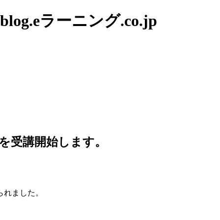
g.eラーニング.co.jp
を受講開始します。
、
られました。