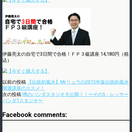
伊藤亮太の自宅で3日間で合格！ＦＰ３級講座 14,180円（税
込）
以前の投稿
【伝統的風水】Mr.リュウの2015年版伝統的風水
開運講座のススメ！
次の投稿
噂のパンダスタジオ大公開！！〜その5・レッサー
パンダ1スタジオ〜
Facebook comments: