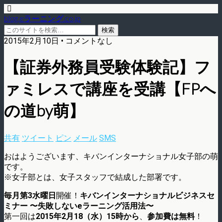
blog.eラーニング.co.jp
2015年2月10日 • コメントなし
【証券外務員受験体験記】フ
ァミレスで講座を受講【FPへ
の道by萌】
共有
ツイート
ピン
メール
SMS
おはようございます、キバンインターナショナル女子部の萌
です。
※女子部とは、女子スタッフで結成した部署です。
毎月第3水曜日
開催！
キバンインターナショナルビジネスセ
ミナー 〜失敗しないeラーニング活用法〜
第一回は
2015年2月18（水）15時から
、
参加費は無料
！