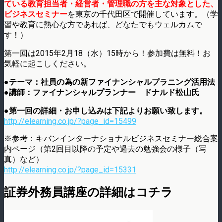
ている教育担当者・経営者・管理職の方を主な対象とした、
ビジネスセミナー
を東京の千代田区で開催しています。（学
習や教育に熱心な方であれば、どなたでもウェルカムで
す！）
第一回は2015年2月18（水）15時から！参加費は無料！お
気軽に起こしください。
●テーマ：社員の為の新ファイナンシャルプラニング活用法
●講師：ファイナンシャルプランナー ドナルド松山氏
●第一回の詳細・お申し込みは下記よりお願い致します。
http://elearning.co.jp/?page_id=15499
※参考：キバンインターナショナルビジネスセミナー総合案
内ページ（第2回目以降の予定や過去の勉強会の様子（写
真）など）
http://elearning.co.jp/?page_id=15331
証券外務員講座の詳細はコチラ