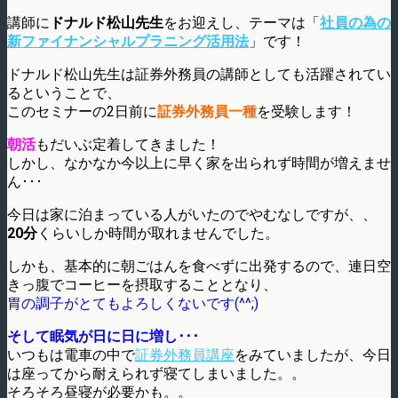
講師に
ドナルド松山先生
をお迎えし、テーマは「
社員の為の
新ファイナンシャルプラニング活用法
」です！
ドナルド松山先生は証券外務員の講師としても活躍されてい
るということで、
このセミナーの2日前に
証券外務員一種
を受験します！
朝活
もだいぶ定着してきました！
しかし、なかなか今以上に早く家を出られず時間が増えませ
ん･･･
今日は家に泊まっている人がいたのでやむなしですが、、
20分
くらいしか時間が取れませんでした。
しかも、基本的に朝ごはんを食べずに出発するので、連日空
きっ腹でコーヒーを摂取することとなり、
胃の調子がとてもよろしくないです(^^;)
そして眠気が日に日に増し･･･
いつもは電車の中で
証券外務員講座
をみていましたが、今日
は座ってから耐えられず寝てしまいました。。
そろそろ昼寝が必要かも。。