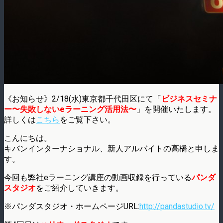
《お知らせ》2/18(水)東京都千代田区にて「
ビジネスセミナ
ー〜失敗しないeラーニング活用法〜
」を開催いたします。
詳しくは
こちら
をご覧下さい。
こんにちは。
キバンインターナショナル、新人アルバイトの高橋と申しま
す。
今回も弊社eラーニング講座の動画収録を行っている
パンダ
スタジオ
をご紹介していきます。
※パンダスタジオ・ホームページURL:
http://pandastudio.tv/