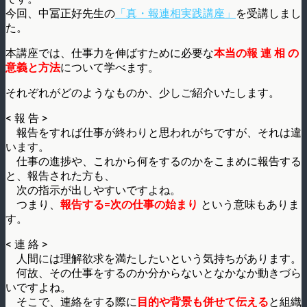
今回、中冨正好先生の
「真・報連相実践講座」
を受講しまし
た。
本講座では、仕事力を伸ばすために必要な
本当の報 連 相 の
意義と方法
について学べます。
それぞれがどのようなものか、少しご紹介いたします。
< 報 告 >
報告をすれば仕事が終わりと思われがちですが、それは違
います。
仕事の進捗や、これから何をするのかをこまめに報告する
と、報告された方も、
次の指示が出しやすいですよね。
つまり、
報告する=次の仕事の始まり
という意味もありま
す。
< 連 絡 >
人間には理解欲求を満たしたいという気持ちがあります。
何故、その仕事をするのか分からないとなかなか動きづら
いですよね。
そこで、連絡をする際に
目的や背景も併せて伝える
と組織