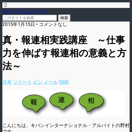
blog.eラーニング.co.jp
2015年1月15日 • コメントなし
真・報連相実践講座 ～仕事
力を伸ばす報連相の意義と方
法～
共有
ツイート
ピン
メール
SMS
こんにちは、キバンインターナショナル・アルバイトの野村
です。