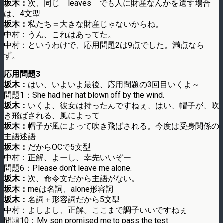
坂木：
次、同じ leaves でも人に財産なんかを遺す場合
は、4文型
坂木：
私たち＝大きな財産じゃないからね。
中村：うん、これはあってた。
中村：というわけで、応用問題2は9点でした。満点なら
ず。
応用問題3
坂木：
はい、いよいよ最後、応用問題の3回目いくよ～
問題1：She had her hat blown off by the wind.
坂木：
いくよ、彼女は持ったんですねぇ、はい、帽子が、吹
き飛ばされる、風によって
坂木：
帽子が風によって吹き飛ばされる。今度は受身関係の
主語述語
坂木：
だからOCで5文型
中村：正解、よーし、幸先いいぞー
問題6：Please don’t leave me alone.
坂木：
次、命令文だから主語がない。
坂木：
meは名詞、alone形容詞
坂木：
名詞＋形容詞だから5文型
中村：よしよし、正解。ここまで調子いいですねぇ
問題10：My son promised me to pass the test.