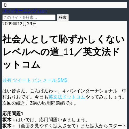
blog.eラーニング.co.jp
2009年12月29日
社会人として恥ずかしくない
レベルへの道_11／英文法ド
ットコム
共有
ツイート
ピン
メール
SMS
はい皆さん、こんばんわ～。キバンインターナショナル 中
村おりおです。今日も
英文法ドットコム
やってみましょう。
次回の続き、2講の応用問題編です。
応用問題1
坂木：
はいでは、応用問題いきましょう。
坂木：
（画面を見やすく拡大させて）また拡大からスタート