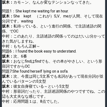
坂木：
カモ～ン、なんか変なテンションなってきた。
問題1：She kept me waiting for an hour.
坂木：
She kept （これが）S,V、meが人間、そして現在
分詞です。waiting
坂木：
私待っている、という進行の関係、で主語述語の関
係、でOC
中村：このあたり、主語述語の関係ってのはだいぶ分かって
きた気がしますね。
中村：もちろん正解～
問題6：I found the book easy to understand.
坂木：
次、6番
坂木：
おなじfindはfindでも、その本がやさしい、という形
容詞ですからOC
問題7:She found herself lying on a sofa.
坂木：
次、今度は同じ5文系でも名詞があって現在分詞が並
んでいるパターンの5文型
坂木：
彼女自身寝ている～という5文型
中村：形容詞だったり、主語述語関係のやつですでね。この
辺も大丈夫なな感じです。
中村：応用問題１は、8点でした。