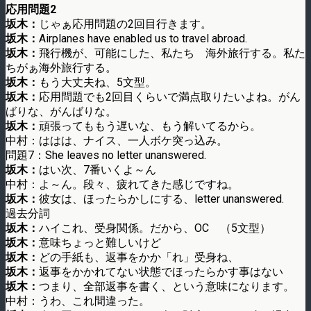
応用問題2
坂木：
じゃぁ応用問題の2回目行きます。
坂木：
Airplanes have enabled us to travel abroad.
坂木：
飛行機が、可能にした、私たち 海外旅行する。私た
ちがぁ海外旅行する。
坂木：
もう大丈夫ね、5文型。
坂木：
応用問題でも2回目くらいで満点取りたいよね。がん
ばりな、がんばりな。
坂木：
頑張ってももう遅いな、もう解いてるから。
中村：ははは、ナイス、一人ボケ突っ込み。
問題7：She leaves no letter unanswered.
坂木：
はい次、7番いくよ～ん
中村：よ～ん。段々、疲れてきた感じですね。
坂木：
彼女は、ほったらかしにする、letter unanswered.
過去分詞
坂木：
ハイこれ、受身関係。だから、OC （5文型）
坂木：
意味ちょっと難しいけど
坂木：
どの手紙も、返事をかか「れ」受身ね、
坂木：
返事をかかれてない状態でほったらかす事はない
坂木：
つまり、全部返事を書く、という意味になります。
中村：うわ、これ間違った。