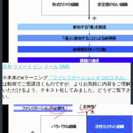
共有
ツイート
ピン
メール
SMS
※本来のeラーニング
『ファシリテーション４つのスキル』
は動画でご受講頂くものですが、よりお気軽に内容をご理解
いただけるよう、テキスト化してみました。どうぞご覧下さ
い。