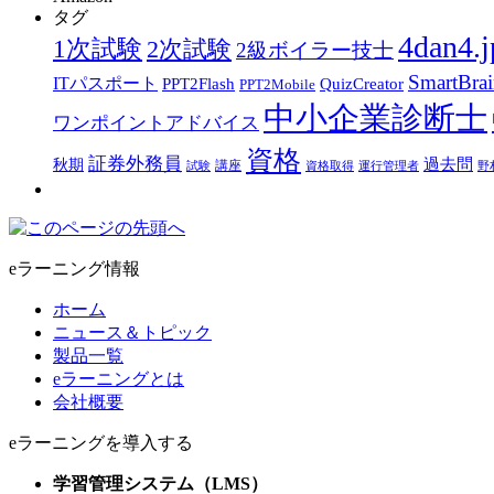
タグ
4dan4.j
1次試験
2次試験
2級ボイラー技士
SmartBra
ITパスポート
PPT2Flash
QuizCreator
PPT2Mobile
中小企業診断士
ワンポイントアドバイス
資格
証券外務員
過去問
秋期
講座
試験
資格取得
運行管理者
野
eラーニング情報
ホーム
ニュース＆トピック
製品一覧
eラーニングとは
会社概要
eラーニングを導入する
学習管理システム（LMS）