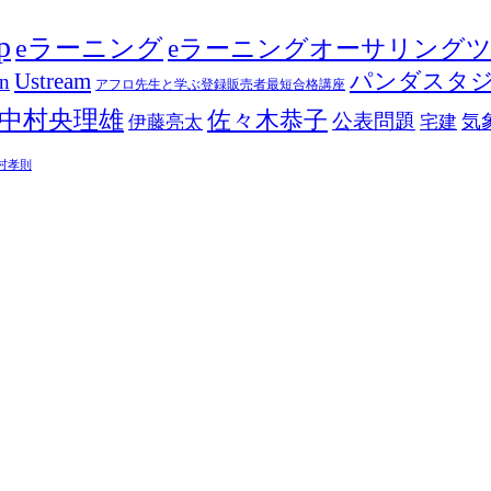
p
eラーニング
eラーニングオーサリング
Ustream
パンダスタ
in
アフロ先生と学ぶ登録販売者最短合格講座
中村央理雄
佐々木恭子
公表問題
伊藤亮太
気
宅建
村孝則