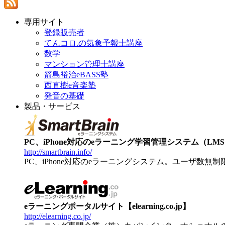
専用サイト
登録販売者
てんコロ.の気象予報士講座
数学
マンション管理士講座
箭島裕治eBASS塾
西直樹e音楽塾
発音の基礎
製品・サービス
PC、iPhone対応のeラーニング学習管理システム（LMS）【
http://smartbrain.info/
PC、iPhone対応のeラーニングシステム。ユーザ数無
eラーニングポータルサイト【elearning.co.jp】
http://elearning.co.jp/