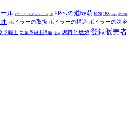
ツール
FPへの道by萌
H.28
IPA
eラーニングシステム
iPhone
FP
iPad
ジオ
ボイラーの取扱
ボイラーの構造
ボイラーの法令
登録販売者
燃料と燃焼
象予報士
気象予報士講座
法律