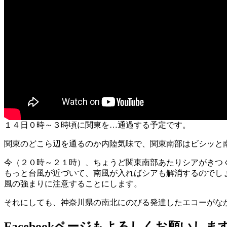
１４日０時～３時頃に関東を…通過する予定です。
関東のどこら辺を通るのか内陸気味で、関東南部はビシッと
今（２０時～２１時）、ちょうど関東南部あたりシアがきつ
もっと台風が近づいて、南風が入ればシアも解消するのでし
風の強まりに注意することにします。
それにしても、神奈川県の南北にのびる発達したエコーがな
Facebookページもよろしくお願いしま