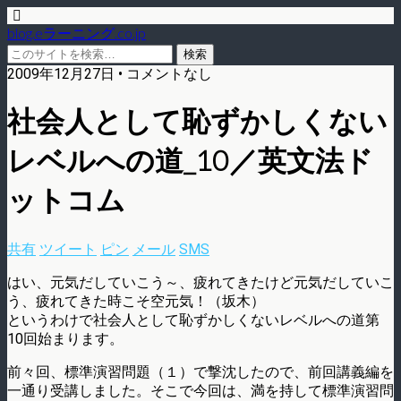
blog.eラーニング.co.jp
2009年12月27日 • コメントなし
社会人として恥ずかしくない
レベルへの道_10／英文法ド
ットコム
共有
ツイート
ピン
メール
SMS
はい、元気だしていこう～、疲れてきたけど元気だしていこ
う、疲れてきた時こそ空元気！（坂木）
というわけで社会人として恥ずかしくないレベルへの道第
10回始まります。
前々回、標準演習問題（１）で撃沈したので、前回講義編を
一通り受講しました。そこで今回は、満を持して標準演習問