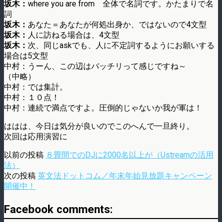
坂木：
where you are from 全体で名詞です。かたまりで名
詞
坂木：
あなた＝あなたが何処出身か、ではないので4文型
坂木：
人に訪ねる場合は、4文型
坂木：
次、同じaskでも、人に不定詞するようにお願いする
場合は5文型
中村：うーん、この辺はバッチリって感じですね～
（中略）
中村：では集計。
中村：１０点！
中村：連続で満点ですよ。圧倒的じゃないか我が軍は！
ははは、今日は気分が良いのでこのへんで一旦終り。
次回は応用演習に
以前の投稿
８畳間でのDJに2000名以上が（Ustreamの活用
法）
次の投稿
英文法ドットコム／年末年始見放題キャンペーン
開催中！
Facebook comments: