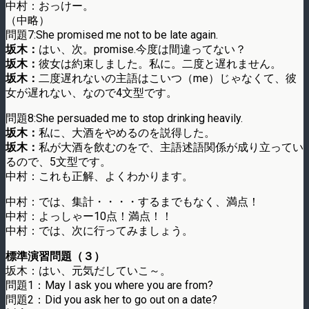
中村：おっけー。
（中略）
問題7:She promised me not to be late again.
坂木：
はい、次。promise.今度は間違ってない？
坂木：
彼女は約束しました。私に。二度と遅れません。
坂木：
二度遅れないの主語はこいつ（me）じゃなくて、彼
女が遅れない、なので4文型です。
問題8:She persuaded me to stop drinking heavily.
坂木：
私に、大酒をやめるのを説得した。
坂木：
私が大酒を飲むのをで、主語述語関係が成り立ってい
るので、5文型です。
中村：これも正解、よくわかります。
中村：では、集計・・・・するまでもなく、満点！
中村：よっしゃー10点！満点！！
中村：では、次に行ってみましょう。
標準演習問題（３）
坂木：はい、元気だしていこ～。
問題1：May I ask you where you are from?
問題2：Did you ask her to go out on a date?