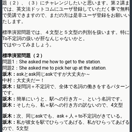
題（２）、（３）にチャレンジしたいと思います。第２講ま
では、英文法ドットコムにユーザ登録していただく事で無料
で受講できますので、まだの方は是非ユーザ登録をお願いい
たします。
標準演習問題では、４文型と５文型の判別を扱います。特に
To不定詞の扱いが肝なんじゃないかと。
ではやってみましょう。
標準演習問題（２）
問題1：She asked me how to get to the station.
問題2：She asked me to pick her up at the station.
坂木：
askとask同じaskですが大丈夫か～
中村：大丈夫だー！
坂木：
疑問詞＋不定詞で、全体で名詞の働きをするパターン
です。
坂木：
簡単にいうと、駅への行き方～、という名詞です。
坂木：
そしたら、私＝駅への行き方の訳ないので、4文型
坂木：
次、同じaskでも、ask＋人＋to不定詞がきている。
坂木：
私が彼女を駅でひらってあげる、私がひらってあげる
ので、5文型