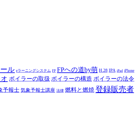
ツール
FPへの道by萌
H.28
IPA
eラーニングシステム
iPhone
FP
iPad
ジオ
ボイラーの取扱
ボイラーの構造
ボイラーの法令
登録販売者
燃料と燃焼
象予報士
気象予報士講座
法律