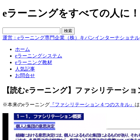
eラーニングをすべての人に！blo
運営：eラーニング専門企業（株）キバンインターナショナル
ホーム
eラーニングシステム
eラーニング教材
人気記事
お問合せ
【読むeラーニング】ファシリテーショ
※本来のeラーニング
『ファシリテーション４つのスキル』
は