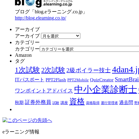
ブログ「blog.eラーニング.co.jp」
http://blog.elearning.co.jp/
アーカイブ
アーカイブ
カテゴリー
カテゴリー
Amazon
タグ
4dan4.j
1次試験
2次試験
2級ボイラー技士
SmartBra
ITパスポート
PPT2Flash
QuizCreator
PPT2Mobile
中小企業診断士
ワンポイントアドバイス
資格
証券外務員
過去問
秋期
講座
試験
資格取得
運行管理者
野
eラーニング情報