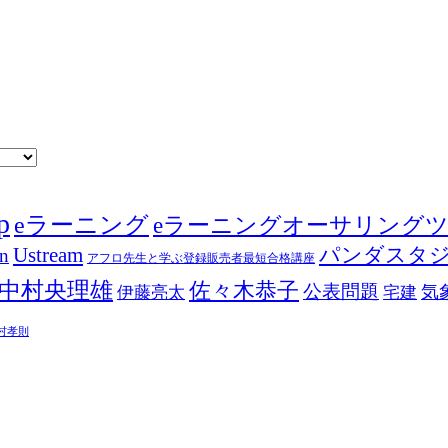
p
eラーニング
eラーニングオーサリング
Ustream
パンダスタ
in
アフロ先生と学ぶ登録販売者最短合格講座
中村央理雄
佐々木恭子
公表問題
伊藤亮太
気
宅建
村孝則