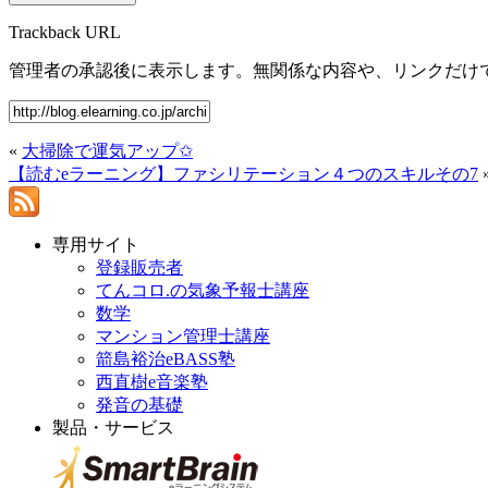
Trackback URL
管理者の承認後に表示します。無関係な内容や、リンクだけ
«
大掃除で運気アップ✩
【読むeラーニング】ファシリテーション４つのスキルその7
専用サイト
登録販売者
てんコロ.の気象予報士講座
数学
マンション管理士講座
箭島裕治eBASS塾
西直樹e音楽塾
発音の基礎
製品・サービス