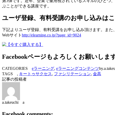
第3弾です。近年、企業で重用視されているスキルのひとつ
ぶことができる講座です。
ユーザ登録、有料受講のお申し込みは
下記よりユーザ登録、有料受講をお申し込み頂けます。また
Webサイト
http://elearning.co.jp/?page_id=9024
Facebookページもよろしくお願いしま
CATEGORIES
eラーニング
,
eラーニングコンテンツ
by.a.take
TAGS ,
キートゥサクセス
,
ファシリテーション
,
金高
記事の投稿者
a.takeuchi a
Facebook comments: