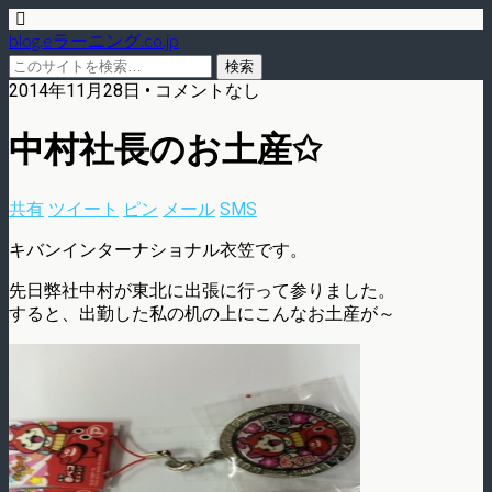
blog.eラーニング.co.jp
2014年11月28日 • コメントなし
中村社長のお土産✩
共有
ツイート
ピン
メール
SMS
キバンインターナショナル衣笠です。
先日弊社中村が東北に出張に行って参りました。
すると、出勤した私の机の上にこんなお土産が～