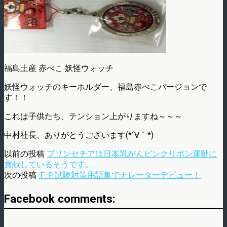
福島土産 赤べこ 妖怪ウォッチ
妖怪ウォッチのキーホルダー、福島赤べこバージョンで
す！！
これは子供たち、テンション上がりますね～～～
中村社長、ありがとうございます(*´∀｀*)
以前の投稿
プリンセチアは日本乳がんピンクリボン運動に
貢献しているそうです。
次の投稿
ＦＰ試験対策用語集でナレーターデビュー！
Facebook comments: