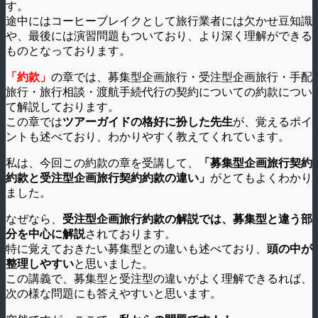
す。
途中にはコーヒーブレイクとして旅行業者には欠かせ豆知識
や、最後には演習問題もついており、より深く理解ができる
ものとなっております。
「約款」
の章では、募集型企画旅行・受注型企画旅行・手配
旅行・旅行相談・渡航手続代行の契約についての約款につい
て解説しております。
この章では
ツアーガイドの格好に扮した先生
が、覚えるポイ
ントも述べており、わかりやすく教えてくれています。
私は、今回この約款の章を受講して、
「募集型企画旅行契約
約款と受注型企画旅行契約約款の違い」
がとてもよくわかり
ました。
なぜなら、
受注型企画旅行約款の解説では、募集型と違う部
分を中心に解説
されております。
特に覚えておきたい募集型との違いも述べており、
頭の中が
整理しやすい
と思いました。
この講義で、募集型と受注型の違いがよく理解できるれば、
次の様な問題にも答えやすいと思います。