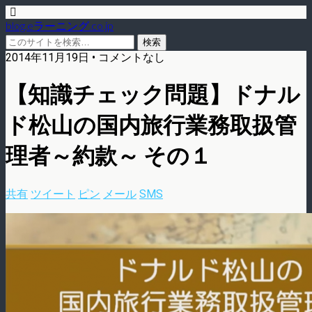
blog.eラーニング.co.jp
2014年11月19日 • コメントなし
【知識チェック問題】ドナル
ド松山の国内旅行業務取扱管
理者～約款～ その１
共有
ツイート
ピン
メール
SMS