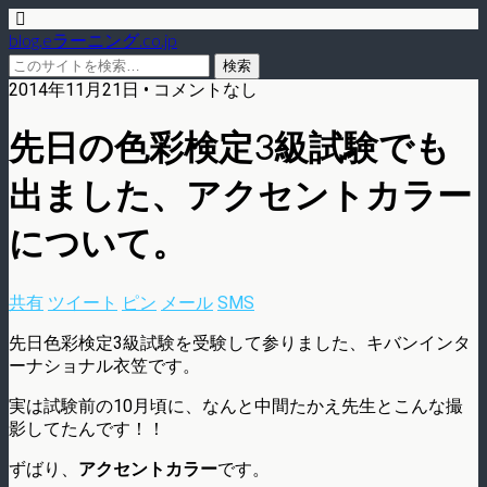
blog.eラーニング.co.jp
2014年11月21日 • コメントなし
先日の色彩検定3級試験でも
出ました、アクセントカラー
について。
共有
ツイート
ピン
メール
SMS
先日色彩検定3級試験を受験して参りました、キバンインタ
ーナショナル衣笠です。
実は試験前の10月頃に、なんと中間たかえ先生とこんな撮
影してたんです！！
ずばり、
アクセントカラー
です。