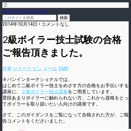
blog.eラーニング.co.jp
2014年10月14日 • コメントなし
2級ボイラー技士試験の合格
ご報告頂きました。
共有
ツイート
ピン
メール
SMS
キバンインターナショナルでは、
はじめて二級ボイラー技士をめざす方の合格をお手伝いする
講座に、
２級ボイラー技士講座
をご用意しています。
普段あまりボイラーに触れられない方、これから資格をとっ
てボイラーを取り扱いたい人向けの講座です。
さて、このガイダンスをご覧になって合格された方が、ご報
告コメントをくださいました。