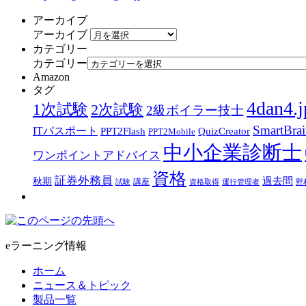
アーカイブ
アーカイブ
カテゴリー
カテゴリー
Amazon
タグ
4dan4.j
1次試験
2次試験
2級ボイラー技士
SmartBra
ITパスポート
PPT2Flash
QuizCreator
PPT2Mobile
中小企業診断士
ワンポイントアドバイス
資格
証券外務員
過去問
秋期
講座
試験
資格取得
運行管理者
野
eラーニング情報
ホーム
ニュース＆トピック
製品一覧