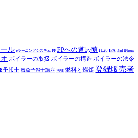
ツール
FPへの道by萌
H.28
IPA
eラーニングシステム
iPhone
FP
iPad
ジオ
ボイラーの取扱
ボイラーの構造
ボイラーの法令
登録販売者
燃料と燃焼
象予報士
気象予報士講座
法律