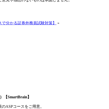
ースで分かる証券外務員試験対策】
»
SmartBrain】
制限のASPコースをご用意。