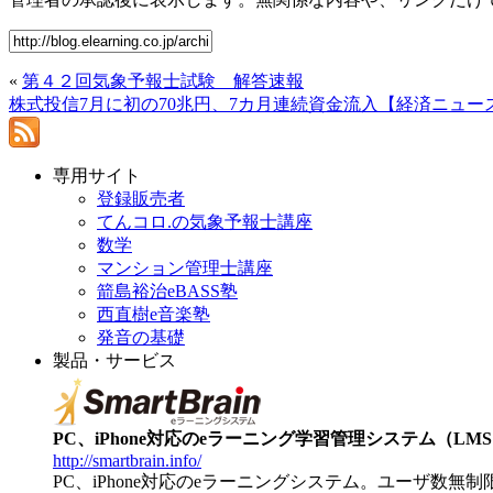
«
第４２回気象予報士試験 解答速報
株式投信7月に初の70兆円、7カ月連続資金流入【経済ニュ
専用サイト
登録販売者
てんコロ.の気象予報士講座
数学
マンション管理士講座
箭島裕治eBASS塾
西直樹e音楽塾
発音の基礎
製品・サービス
PC、iPhone対応のeラーニング学習管理システム（LMS）【
http://smartbrain.info/
PC、iPhone対応のeラーニングシステム。ユーザ数無