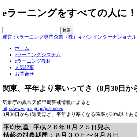
eラーニングをすべての人に！blo
運営：eラーニング専門企業（株）キバンインターナショナル
ホーム
eラーニングシステム
eラーニング教材
人気記事
お問合せ
関東、平年より寒いってさ（8月30日か
気象庁の異常天候早期警戒情報によると
http://www.jma.go.jp/jp/soukei/
8月30日から1週間ほど、平年より寒くなる確率が30%以上あ