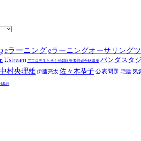
p
eラーニング
eラーニングオーサリング
Ustream
パンダスタ
in
アフロ先生と学ぶ登録販売者最短合格講座
中村央理雄
佐々木恭子
公表問題
伊藤亮太
気
宅建
村孝則