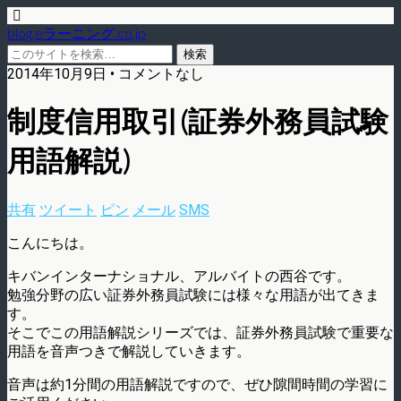
blog.eラーニング.co.jp
2014年10月9日 • コメントなし
制度信用取引(証券外務員試験
用語解説)
共有
ツイート
ピン
メール
SMS
こんにちは。
キバンインターナショナル、アルバイトの西谷です。
勉強分野の広い証券外務員試験には様々な用語が出てきま
す。
そこでこの用語解説シリーズでは、証券外務員試験で重要な
用語を音声つきで解説していきます。
音声は約1分間の用語解説ですので、ぜひ隙間時間の学習に