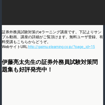
証券外務員試験対策のeラーニング講座です。下記よりサン
プル動画、講座の詳細がご覧頂けます。無料ユーザ登録、有
料受講もこちらからどうぞ。
WebサイトURL:
http://gaimu.elearning.co.jp/?page_id=15
伊藤亮太先生の証券外務員試験対策問
題集も好評発売中！