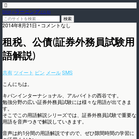
blog.eラーニング.co.jp
2014年8月21日 • コメントなし
租税、公債(証券外務員試験用
語解説)
共有
ツイート
ピン
メール
SMS
こんにちは。
キバンインターナショナル、アルバイトの西谷です。
勉強分野の広い証券外務員試験には様々な用語が出てきま
す。
そこでこの用語解説シリーズでは、証券外務員試験で重要な
用語を音声つきで解説していきます。
音声は約1分間の用語解説ですので、ぜひ隙間時間の学習に