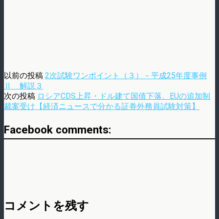
以前の投稿
2次試験ワンポイント（３）－平成25年度事例
Ⅱ 解説３
次の投稿
ロシアCDS上昇・ドル建て国債下落、EUの追加制
裁案受け【経済ニュースで分かる証券外務員試験対策】
Facebook comments:
コメントを残す