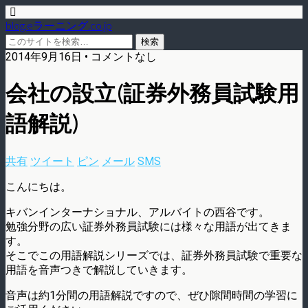
blog.eラーニング.co.jp
2014年9月16日 • コメントなし
会社の設立(証券外務員試験用
語解説)
共有
ツイート
ピン
メール
SMS
こんにちは。
キバンインターナショナル、アルバイトの西谷です。
勉強分野の広い証券外務員試験には様々な用語が出てきま
す。
そこでこの用語解説シリーズでは、証券外務員試験で重要な
用語を音声つきで解説していきます。
音声は約1分間の用語解説ですので、ぜひ隙間時間の学習に