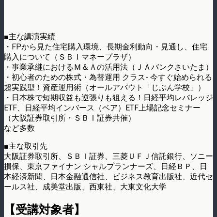
■主な講演実績
・FPから見た住宅購入環境、長期金利動向・見通し、住宅
購入について（ＳＢＩマネープラザ）
・事業承継におけるＭ＆Ａの活用法（ＪＡバンクさいたま）
・初心者のための株式・為替運用 クラス- 今すぐ始められる
超実践型！資産運用術（オールアバウト「じぶん学校」）
・日本株で短期収益も逆張りも狙える！日経平均レバレッジ
ETF、日経平均インバース（ベア）ETF上場記念セミナー
（大阪証券取引所・ＳＢＩ証券共催）
など多数
■主な取引先
大阪証券取引所、ＳＢＩ証券、三菱ＵＦＪ信託銀行、ソニー
損保、東京ファイナン シャルプランナーズ、日経ＢＰ、日
本経済新聞、日本金融通信社、ビジネス教育出版社、近代セ
ールス社、成美堂出版、西東社、大東文化大学
【受講対象者】