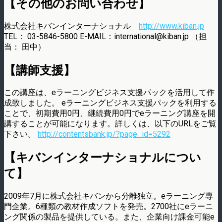
【その他のお問い合わせ】
株式会社キバンインターナショナル
http://www.kiban.jp
TEL： 03-5846-5800 E-MAIL：international@kiban.jp （担
当： 田中）
【講師支援】
この講座は、eラーニングビジネス支援パックを活用して作
成致しました。 eラーニングビジネス支援パックを利用する
ことで、初期費用0円、継続費用0円でeラーニング講座を開
講することが可能になります。詳しくは、以下のURLをご覧
下さい。
http://contentsbank.jp/?page_id=5292
【キバンインターナショナルについ
て】
2009年7月に株式会社キバンから分離独立。eラーニング専
門企業。6種類の教材作成ソフトを発売。2700社にeラーニ
ング関係の製品を提供している。また、企業向け課金可能e