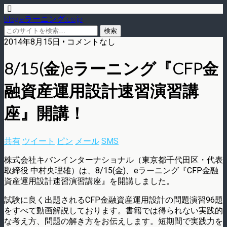
blog.eラーニング.co.jp
2014年8月15日 • コメントなし
8/15(金)eラーニング『CFP金
融資産運用設計速習演習講
座』開講！
共有
ツイート
ピン
メール
SMS
株式会社キバンインターナショナル（東京都千代田区・代表
取締役 中村央理雄）は、8/15(金)、eラーニング『CFP金融
資産運用設計速習演習講座』を開講しました。
試験に良く出題されるCFP金融資産運用設計の問題演習96題
をすべて動画解説しております。書籍では得られない実践的
な考え方、問題の解き方をお伝えします。短期間で実践力を