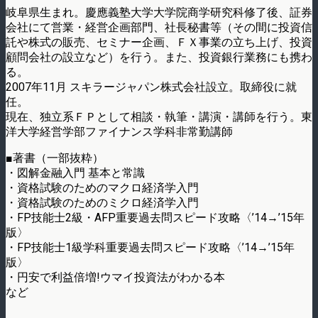
岐阜県生まれ。慶應義塾大学大学院商学研究科修了後、証券
会社にて営業・経営企画部門、社長秘書等（その間に投資信
託や株式の販売、セミナー企画、ＦＸ事業の立ち上げ、投資
顧問会社の設立など）を行う。また、投資銀行業務にも携わ
る。
2007年11月 スキラージャパン株式会社設立。取締役に就
任。
現在、独立系ＦＰとして相談・執筆・講演・講師を行う。東
洋大学経営学部ファイナンス学科非常勤講師
■著書（一部抜粋）
・図解金融入門 基本と常識
・資格試験のためのマクロ経済学入門
・資格試験のためのミクロ経済学入門
・FP技能士2級・AFP重要過去問スピード攻略〈’14→’15年
版〉
・FP技能士1級学科重要過去問スピード攻略〈’14→’15年
版〉
・円安で利益倍増!ウマイ投資法がわかる本
など