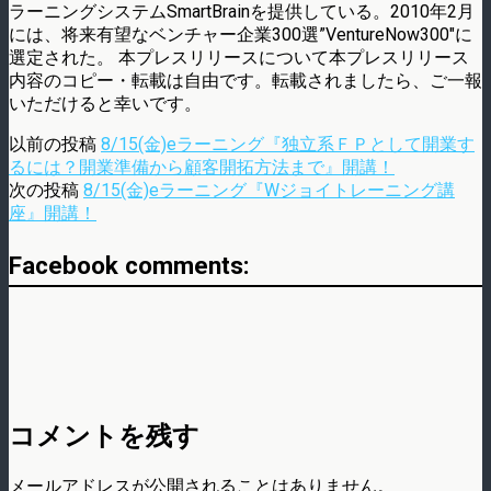
ラーニングシステムSmartBrainを提供している。2010年2月
には、将来有望なベンチャー企業300選”VentureNow300″に
選定された。 本プレスリリースについて本プレスリリース
内容のコピー・転載は自由です。転載されましたら、ご一報
いただけると幸いです。
以前の投稿
8/15(金)eラーニング『独立系ＦＰとして開業す
るには？開業準備から顧客開拓方法まで』開講！
次の投稿
8/15(金)eラーニング『Wジョイトレーニング講
座』開講！
Facebook comments:
コメントを残す
メールアドレスが公開されることはありません。