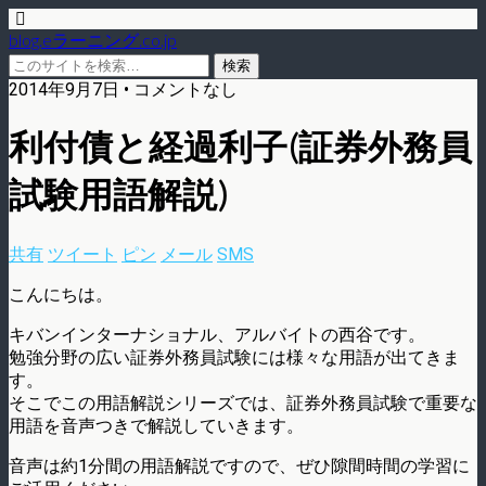
blog.eラーニング.co.jp
2014年9月7日 • コメントなし
利付債と経過利子(証券外務員
試験用語解説)
共有
ツイート
ピン
メール
SMS
こんにちは。
キバンインターナショナル、アルバイトの西谷です。
勉強分野の広い証券外務員試験には様々な用語が出てきま
す。
そこでこの用語解説シリーズでは、証券外務員試験で重要な
用語を音声つきで解説していきます。
音声は約1分間の用語解説ですので、ぜひ隙間時間の学習に