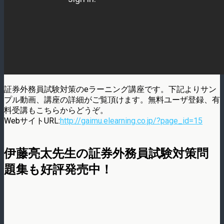
証券外務員試験対策のeラーニング講座です。下記よりサン
プル動画、講座の詳細がご覧頂けます。無料ユーザ登録、有
料受講もこちらからどうぞ。
WebサイトURL:
http://gaimu.elearning.co.jp/?page_id=15
伊藤亮太先生の証券外務員試験対策問
題集も好評発売中！