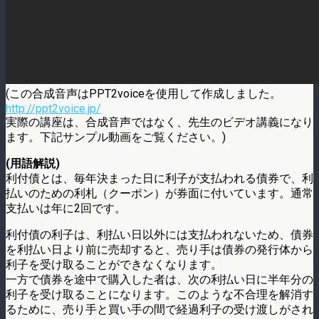
(この合成音声はPPT2voiceを使用して作成しました。
http://ppt2voice.jp/
実際の講座は、合成音声ではなく、先生のビデオ講義になり
ます。下記サンプル動画をご覧ください。)
(用語解説)
利付債とは、毎年決まった日に利子が支払われる債券で、利
払いのための利札（クーポン）が券面に付いています。通常
支払いは年に2回です。
利付債の利子は、利払い日以外には支払われないため、債券
を利払い日より前に売却すると、売り手は債券の発行体から
利子を受け取ることができなくなります。
一方で債券を途中で購入した者は、次の利払い日に半年分の
利子を受け取ることになります。このような不合理を解消す
るために、売り手と買い手の間で経過利子の受け渡しがされ