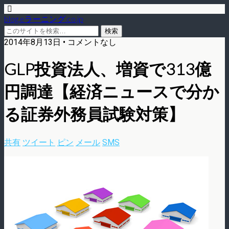
blog.eラーニング.co.jp
2014年8月13日 • コメントなし
GLP投資法人、増資で313億
円調達【経済ニュースで分か
る証券外務員試験対策】
共有
ツイート
ピン
メール
SMS