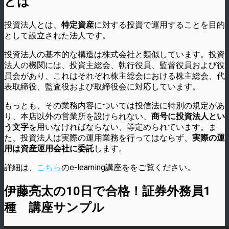
とは
投資法人とは、
特定資産
に対する投資で運用することを目的
として設立された法人です。
投資法人の基本的な構造は株式会社と類似しています。投資
法人の機関には、投資主総会、執行役員、監督役員および役
員会があり、これはそれぞれ株主総会における株主総会、代
表取締役、監査役および取締役会に対応しています。
もっとも、その業務内容については投信法に特別の規定があ
り、本店以外の営業所を設けられない、
商号に投資法人とい
う文字
を用いなければならない、等定められています。ま
た、投資法人は実際の運用業務を行ってはならず、
実際の運
用は資産運用会社に委託
します。
詳細は、
こちら
のe-learning講座ををご覧ください。
伊藤亮太の10日で合格！証券外務員1
種 講座サンプル