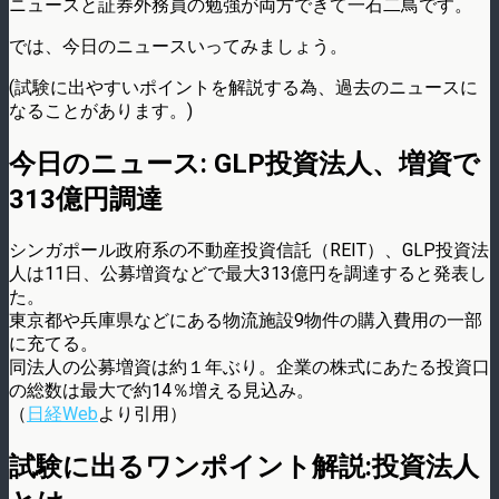
ニュースと証券外務員の勉強が両方できて一石二鳥です。
では、今日のニュースいってみましょう。
(試験に出やすいポイントを解説する為、過去のニュースに
なることがあります。)
今日のニュース: GLP投資法人、増資で
313億円調達
シンガポール政府系の不動産投資信託（REIT）、GLP投資法
人は11日、公募増資などで最大313億円を調達すると発表し
た。
東京都や兵庫県などにある物流施設9物件の購入費用の一部
に充てる。
同法人の公募増資は約１年ぶり。企業の株式にあたる投資口
の総数は最大で約14％増える見込み。
（
日経Web
より引用）
試験に出るワンポイント解説:投資法人